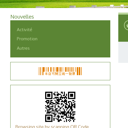
Nouvelles
Activité
Promotion
Autres
Browsing site by scanning QR Code