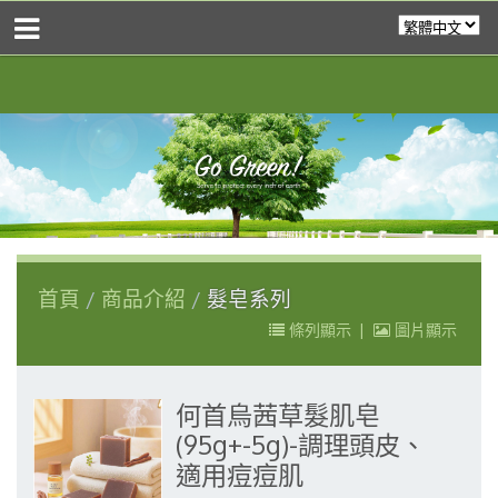
首頁
商品介紹
髮皂系列
條列顯示
|
圖片顯示
何首烏茜草髮肌皂
(95g+-5g)-調理頭皮、
適用痘痘肌