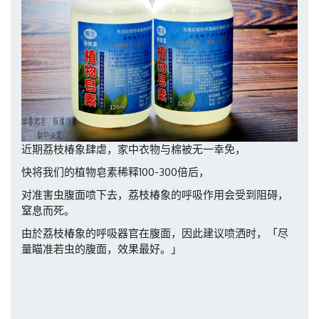
近期荔枝椿象肆虐，家中衣物与棉被无一幸免，
快将我们的植物皂素稀释100-300倍后，
对准害虫腹面喷下去，荔枝椿象的呼吸作用会受到阻碍，
窒息而死。
由於荔枝椿象的呼吸器官在腹面，因此建议喷洒时，「尽
量瞄准若虫的腹面，效果最好。」