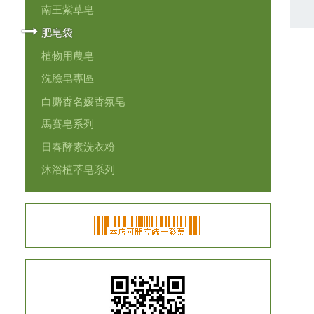
南王紫草皂
肥皂袋
植物用農皂
洗臉皂專區
白麝香名媛香氛皂
馬賽皂系列
日春酵素洗衣粉
沐浴植萃皂系列