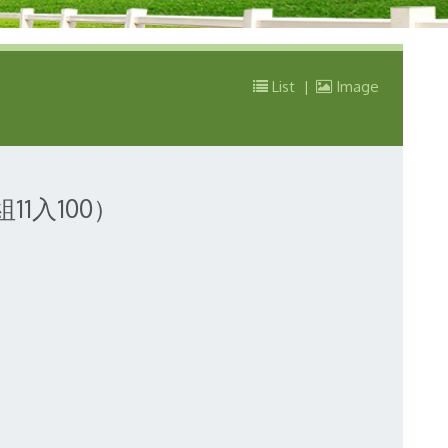
List
|
Image
1入100）