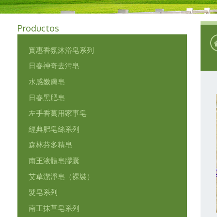
Productos
實惠香氛沐浴皂系列
日春神奇去污皂
水感嫩膚皂
日春黑肥皂
左手香萬用家事皂
經典肥皂絲系列
森林芬多精皂
南王液體皂膠囊
艾草潔淨皂（裸裝）
髮皂系列
南王抹草皂系列