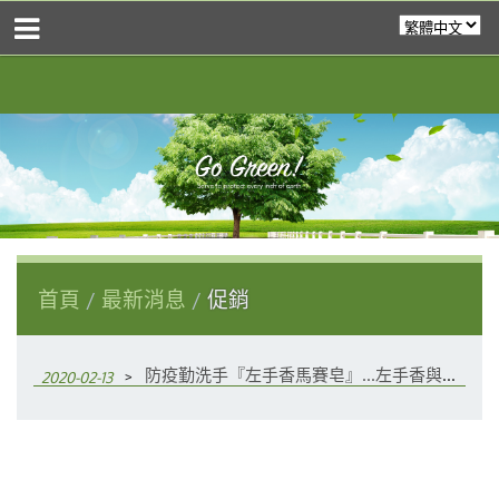
首頁
最新消息
促銷
﹥
防疫勤洗手『左手香馬賽皂』…左手香與魚腥草+茶樹精油有效清潔滋潤肌膚
2020-02-13